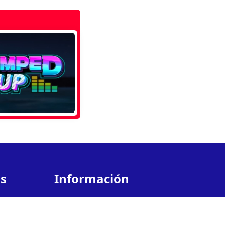
os
Información
Casinos en linea
Nuevos casinos