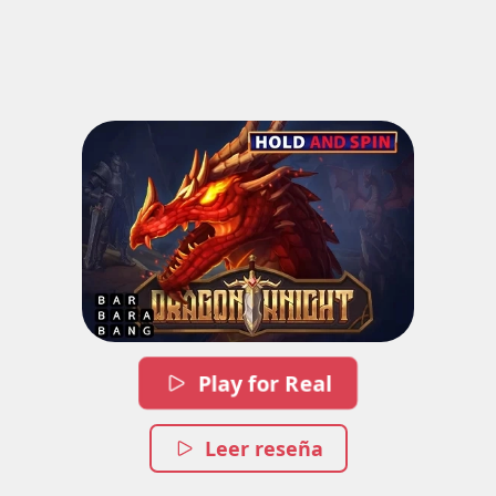
Play for Real
Leer reseña