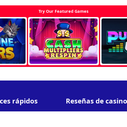
Try Our Featured Games
ces rápidos
Reseñas de casin
Novibet
s en vivo
Spin Casino