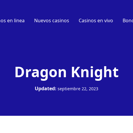
os en linea
Nuevos casinos
Casinos en vivo
Bon
Dragon Knight
Updated:
septiembre 22, 2023