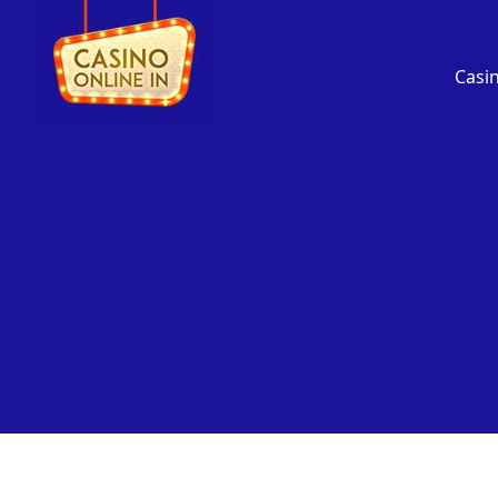
Casin