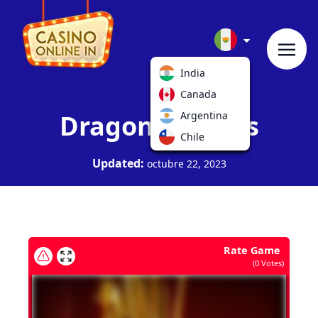
India
Canada
Dragon’s Hot 7s
Argentina
Chile
Updated:
octubre 22, 2023
Rate Game
(
0
Votes)