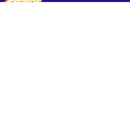
Bienvenido a Casino Online In, la máxima autoridad en
los mejores Casinos Online de México. Encuentre
reseñas exclusivas de casino, bonos y más
Enlaces rápidos
Bonos
Casinos en vivo
Sitemap
Reseñas de casinos
Novibet
Spin Casino