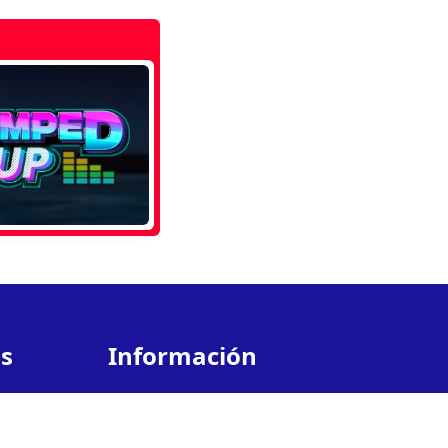
os
Información
Casinos en linea
Nuevos casinos