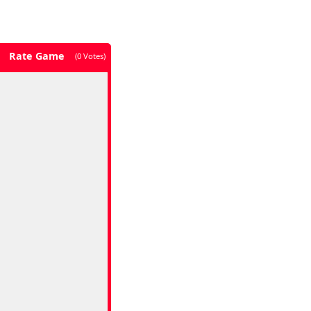
Rate Game
(
0
Votes)