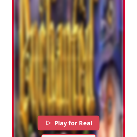
Play for Real