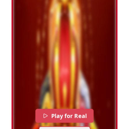
Play for Real