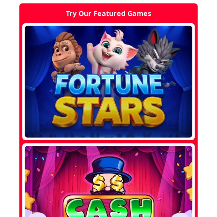
Try Our Featured Games