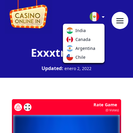
India
Canada
Exxxtra Reels
Argentina
Chile
Updated:
enero 2, 2022
Rate Game
(
0
Votes)