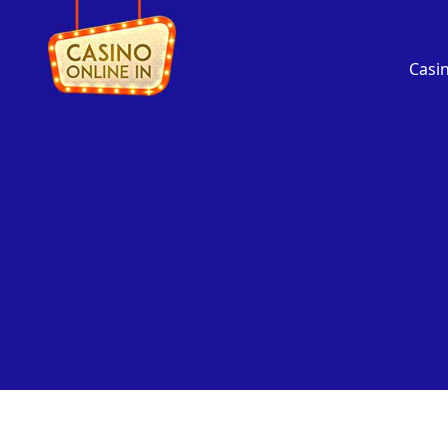
Casin