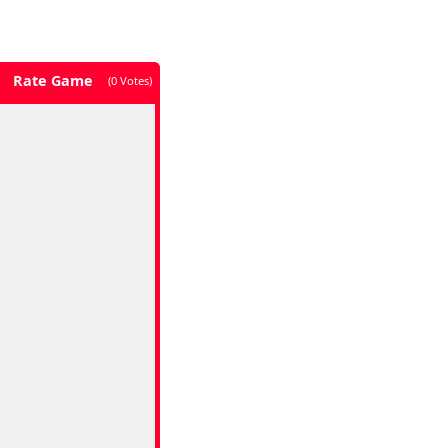
Rate Game
(
0
Votes)