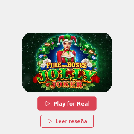
Play for Real
Leer reseña