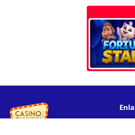
Enla
Bonos
Bienvenido a Casino Online In, la
Casino