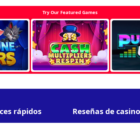
Try Our Featured Games
ces rápidos
Reseñas de casin
Novibet
s en vivo
Spin Casino