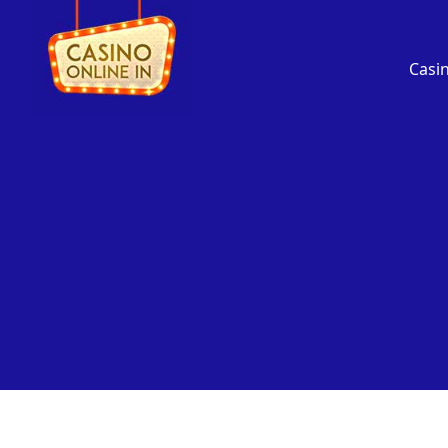
Casin