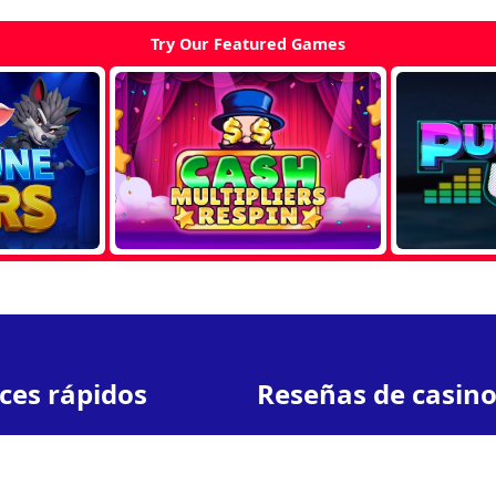
Try Our Featured Games
ces rápidos
Reseñas de casin
Novibet
s en vivo
Spin Casino