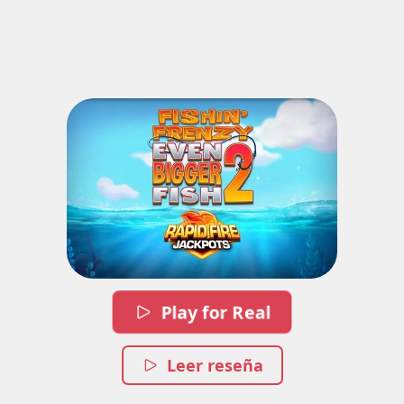
Play for Real
Leer reseña