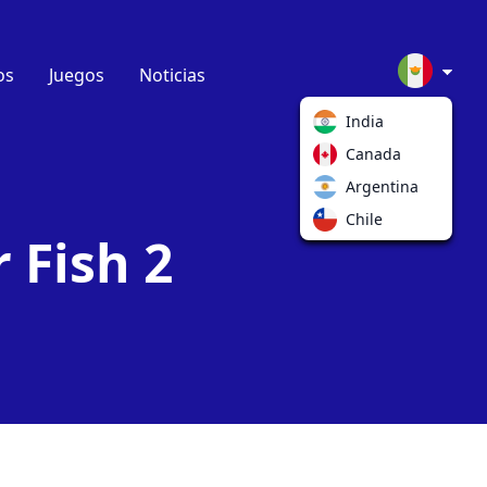
os
Juegos
Noticias
India
Canada
Argentina
Chile
 Fish 2