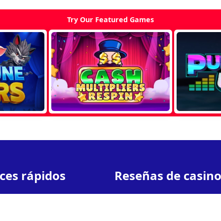
Try Our Featured Games
ces rápidos
Reseñas de casin
Novibet
s en vivo
Spin Casino