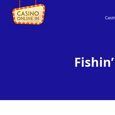
Casin
Fishin