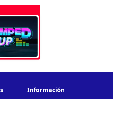
os
Información
Casinos en linea
Nuevos casinos