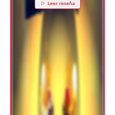
Leer reseña