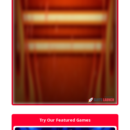
Try Our Featured Games