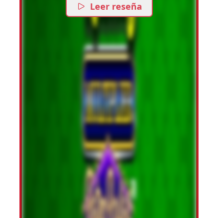
Leer reseña