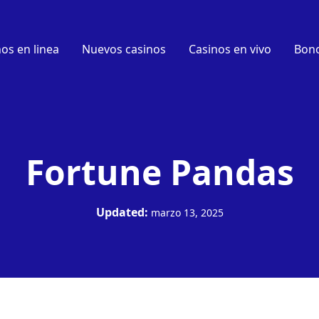
os en linea
Nuevos casinos
Casinos en vivo
Bon
Fortune Pandas
Updated:
marzo 13, 2025