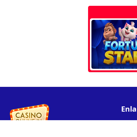
Enla
Bonos
Bienvenido a Casino Online In, la
Casino