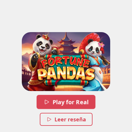
Play for Real
Leer reseña