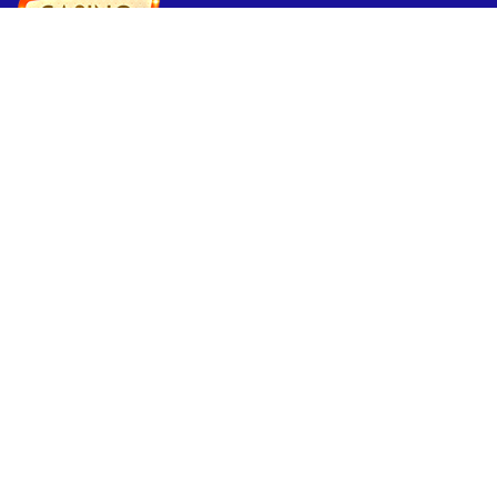
Bienvenido a Casino Online In, la máxima autoridad en
los mejores Casinos Online de México. Encuentre
reseñas exclusivas de casino, bonos y más
Enlaces rápidos
Bonos
Casinos en vivo
Sitemap
Reseñas de casinos
Novibet
Spin Casino