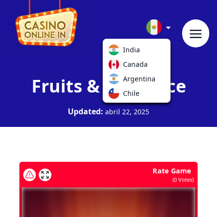
India
Canada
Fruits & Gold Dice
Argentina
Chile
Updated:
abril 22, 2025
Rate Game
(
0
Votes)