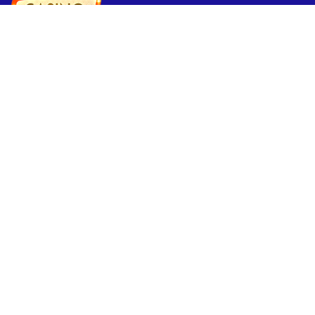
Bienvenido a Casino Online In, la máxima autoridad en
los mejores Casinos Online de México. Encuentre
reseñas exclusivas de casino, bonos y más
Enlaces rápidos
Bonos
Casinos en vivo
Sitemap
Reseñas de casinos
Novibet
Spin Casino