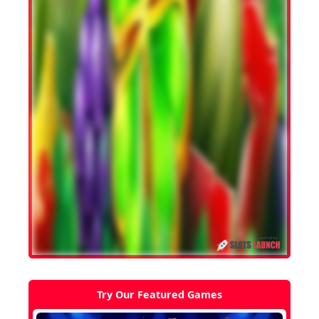
Try Our Featured Games