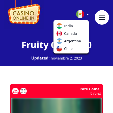
India
Canada
Fruity Clover 20
Argentina
Chile
Updated:
noviembre 2, 2023
Rate Game
(
0
Votes)