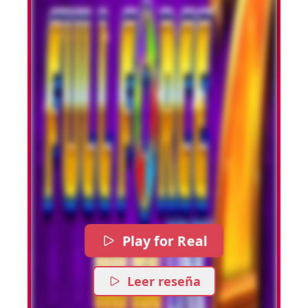
Play for Real
Leer reseña