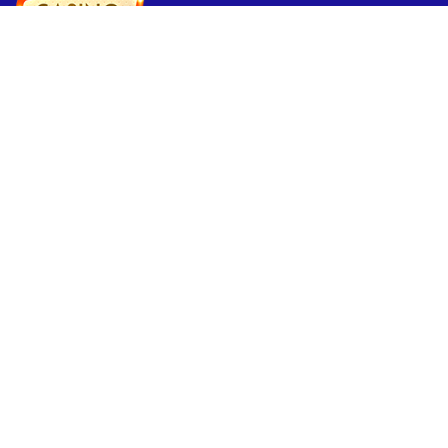
Bienvenido a Casino Online In, la máxima autoridad en
los mejores Casinos Online de México. Encuentre
reseñas exclusivas de casino, bonos y más
Enlaces rápidos
Bonos
Casinos en vivo
Sitemap
Reseñas de casinos
Novibet
Spin Casino