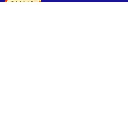
Bienvenido a Casino Online In, la máxima autoridad en
los mejores Casinos Online de México. Encuentre
reseñas exclusivas de casino, bonos y más
Enlaces rápidos
Bonos
Casinos en vivo
Sitemap
Reseñas de casinos
Novibet
Spin Casino