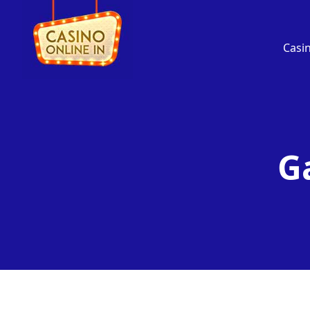
Casin
G