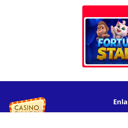
Enla
Bonos
Bienvenido a Casino Online In, la
Casino