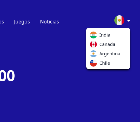
os
Juegos
Noticias
India
Canada
Argentina
Chile
00