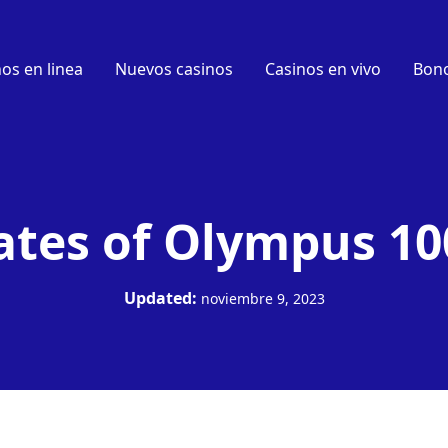
os en linea
Nuevos casinos
Casinos en vivo
Bon
ates of Olympus 10
Updated:
noviembre 9, 2023