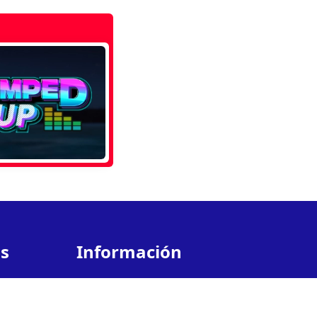
os
Información
Casinos en linea
Nuevos casinos