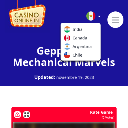
India
Canada
Geppetto’s
Argentina
Chile
Mechanical Marvels
Updated:
noviembre 19, 2023
Rate Game
(
0
Votes)