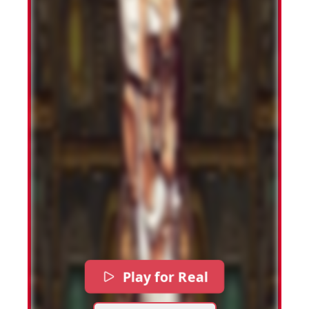
Play for Real