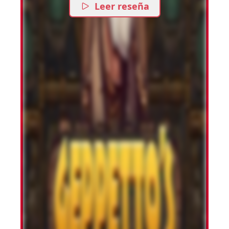
Leer reseña