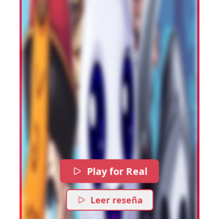
Play for Real
Leer reseña