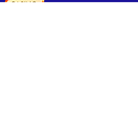
Bienvenido a Casino Online In, la máxima autoridad en
los mejores Casinos Online de México. Encuentre
reseñas exclusivas de casino, bonos y más
Enlaces rápidos
Bonos
Casinos en vivo
Sitemap
Reseñas de casinos
Novibet
Spin Casino