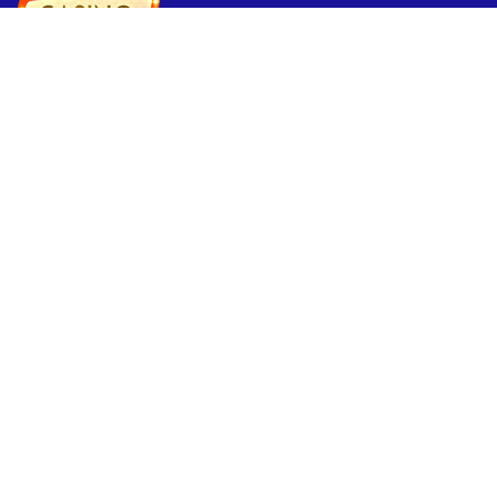
Bienvenido a Casino Online In, la máxima autoridad en
los mejores Casinos Online de México. Encuentre
reseñas exclusivas de casino, bonos y más
Enlaces rápidos
Bonos
Casinos en vivo
Sitemap
Reseñas de casinos
Novibet
Spin Casino