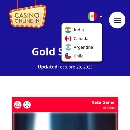
India
Canada
Gold Seekers
Argentina
Chile
Updated:
octubre 28, 2023
Rate Game
(
0
Votes)