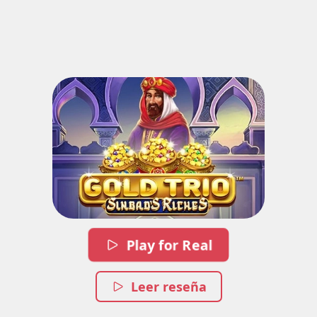
Play for Real
Leer reseña