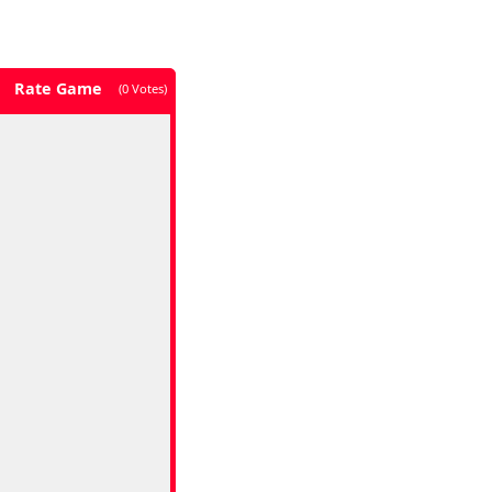
Rate Game
(
0
Votes)