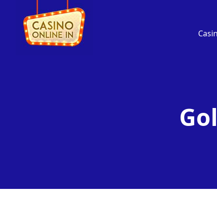
Casin
Gol