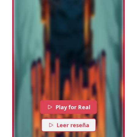
Play for Real
Leer reseña