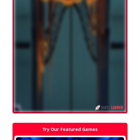
Try Our Featured Games