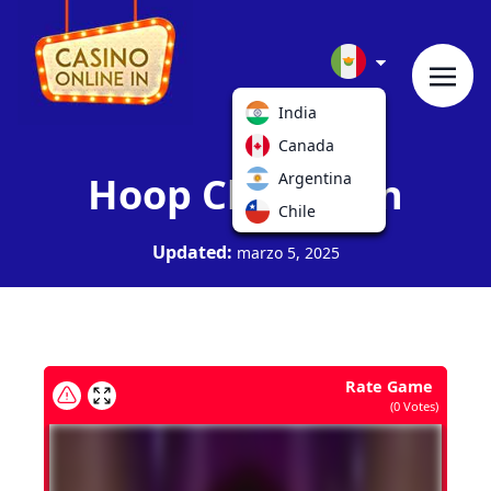
India
Canada
Hoop Champion
Argentina
Chile
Updated:
marzo 5, 2025
Rate Game
(
0
Votes)