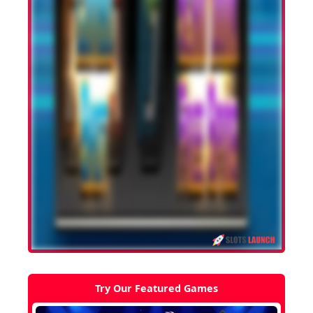
Try Our Featured Games