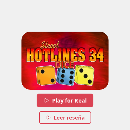
Play for Real
Leer reseña