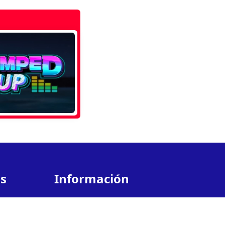
os
Información
Casinos en linea
Nuevos casinos