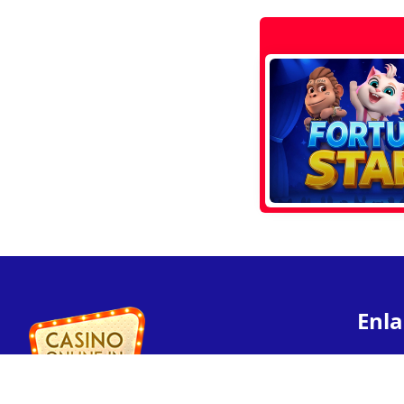
Enla
Bonos
Bienvenido a Casino Online In, la
Casino