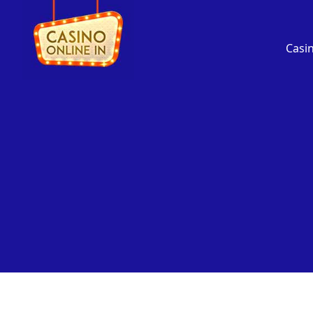
Casin