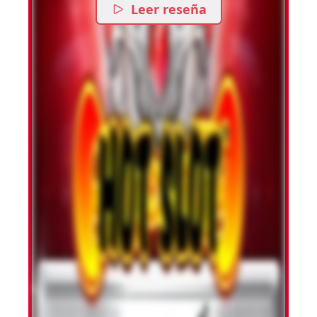
Leer reseña