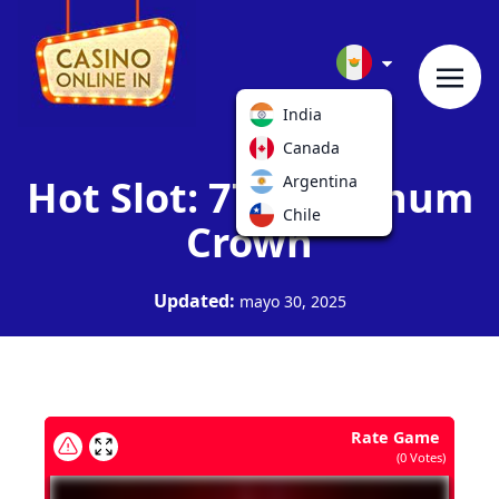
India
Canada
Hot Slot: 777 Platinum
Argentina
Chile
Crown
Updated:
mayo 30, 2025
Rate Game
(
0
Votes)