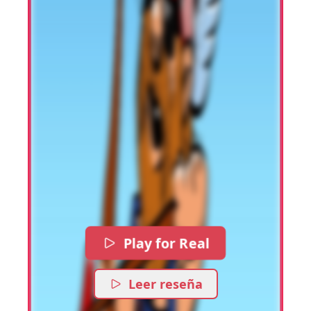
Play for Real
Leer reseña