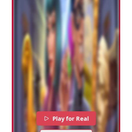
Play for Real