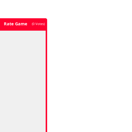
Rate Game
(
0
Votes)