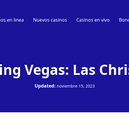
os en linea
Nuevos casinos
Casinos en vivo
Bon
ing Vegas: Las Chr
Updated:
noviembre 15, 2023