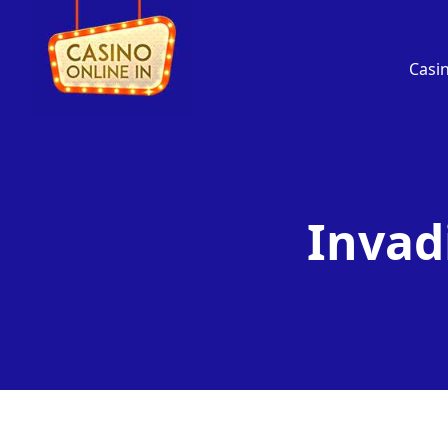
Casin
Invad