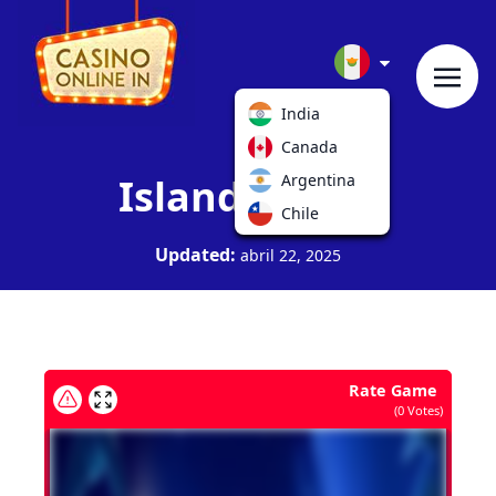
India
Canada
Island Desire
Argentina
Chile
Updated:
abril 22, 2025
Rate Game
(
0
Votes)