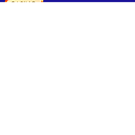
Bienvenido a Casino Online In, la máxima autoridad en
los mejores Casinos Online de México. Encuentre
reseñas exclusivas de casino, bonos y más
Enlaces rápidos
Bonos
Casinos en vivo
Sitemap
Reseñas de casinos
Novibet
Spin Casino