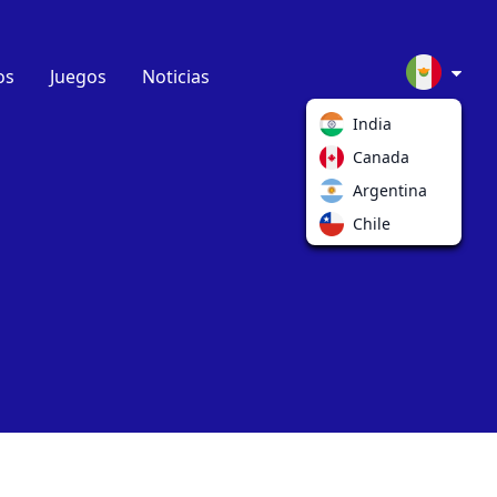
os
Juegos
Noticias
India
Canada
Argentina
Chile