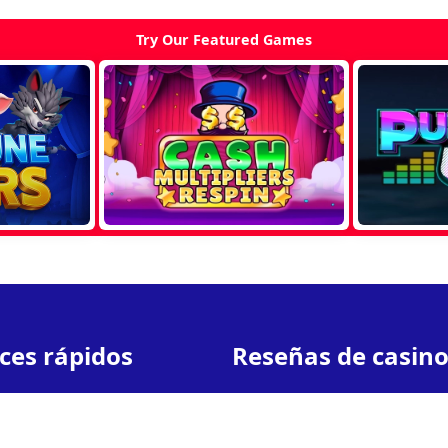
Try Our Featured Games
ces rápidos
Reseñas de casin
Novibet
s en vivo
Spin Casino