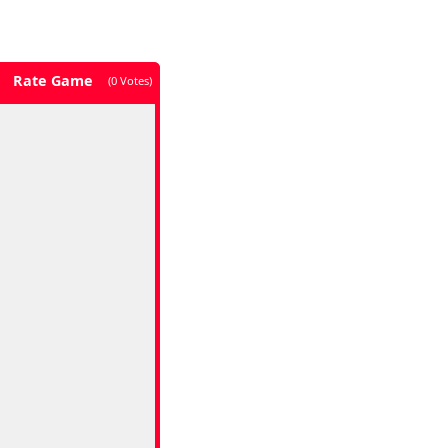
Rate Game
(
0
Votes)