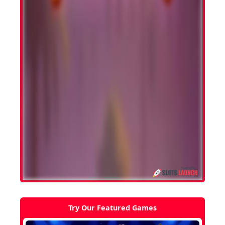
Try Our Featured Games