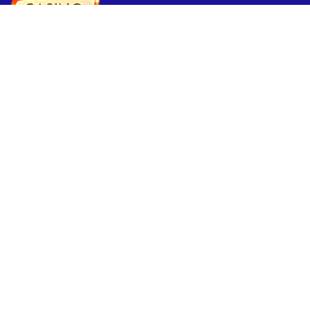
Bienvenido a Casino Online In, la máxima autoridad en
los mejores Casinos Online de México. Encuentre
reseñas exclusivas de casino, bonos y más
Enlaces rápidos
Bonos
Casinos en vivo
Sitemap
Reseñas de casinos
Novibet
Spin Casino