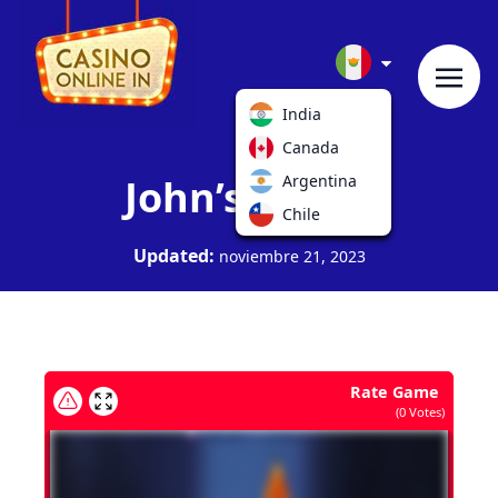
India
Canada
John’s Quest
Argentina
Chile
Updated:
noviembre 21, 2023
Rate Game
(
0
Votes)