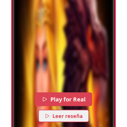
Play for Real
Leer reseña