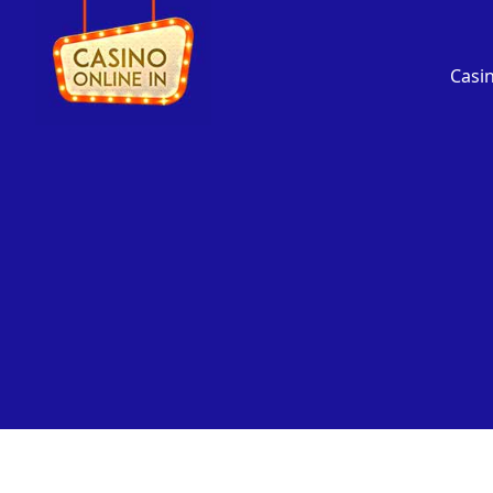
Casin