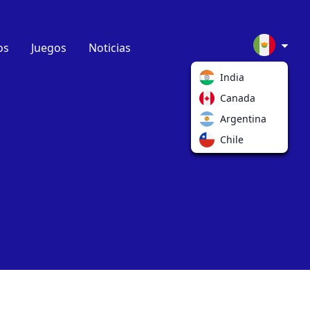
os
Juegos
Noticias
India
Canada
Argentina
Chile