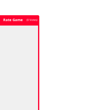
Rate Game
(
0
Votes)