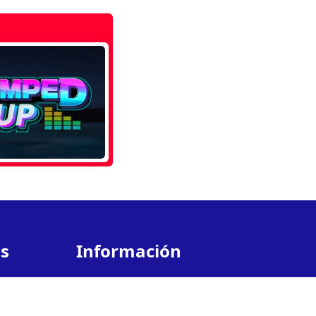
os
Información
Casinos en linea
Nuevos casinos