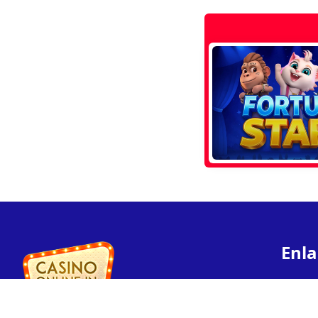
Enla
Bonos
Bienvenido a Casino Online In, la
Casino