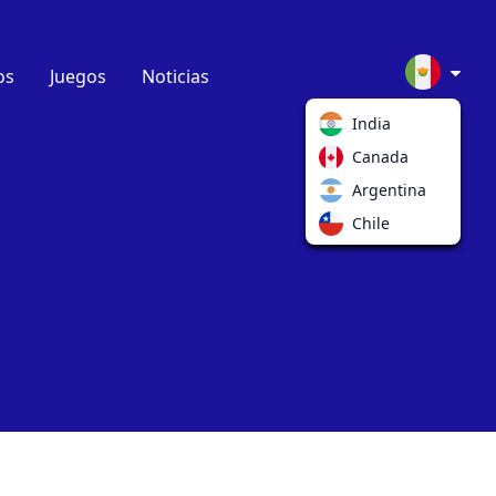
os
Juegos
Noticias
India
Canada
Argentina
Chile