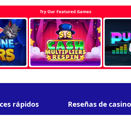
Try Our Featured Games
ces rápidos
Reseñas de casin
Novibet
s en vivo
Spin Casino