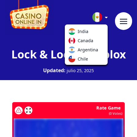
India
Canada
Lock & Loot Gigablox
Argentina
Chile
Updated:
julio 25, 2025
Rate Game
(
0
Votes)