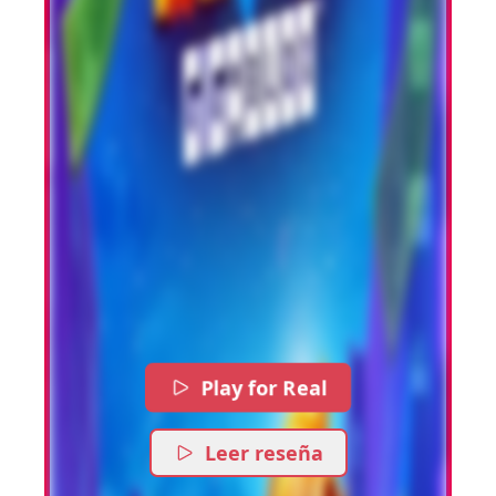
Play for Real
Leer reseña