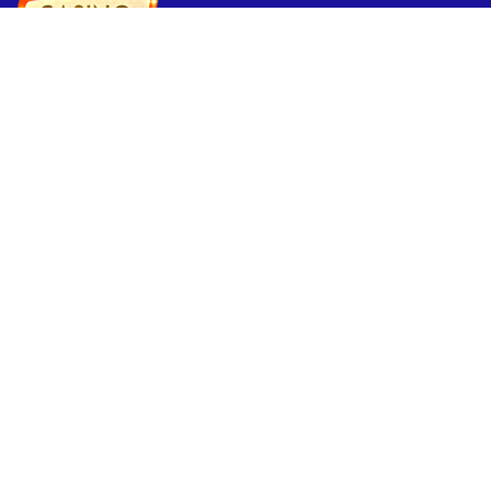
Bienvenido a Casino Online In, la máxima autoridad en
los mejores Casinos Online de México. Encuentre
reseñas exclusivas de casino, bonos y más
Enlaces rápidos
Bonos
Casinos en vivo
Sitemap
Reseñas de casinos
Novibet
Spin Casino