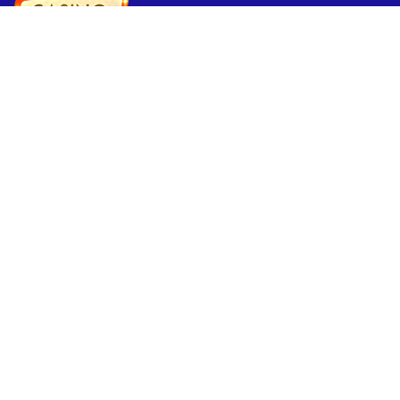
Bienvenido a Casino Online In, la máxima autoridad en
los mejores Casinos Online de México. Encuentre
reseñas exclusivas de casino, bonos y más
Enlaces rápidos
Bonos
Casinos en vivo
Sitemap
Reseñas de casinos
Novibet
Spin Casino