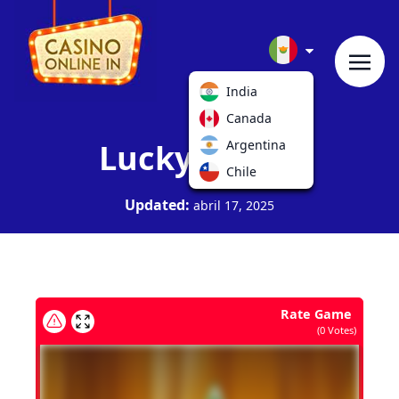
India
Canada
Lucky Clover
Argentina
Chile
Updated:
abril 17, 2025
Rate Game
(
0
Votes)