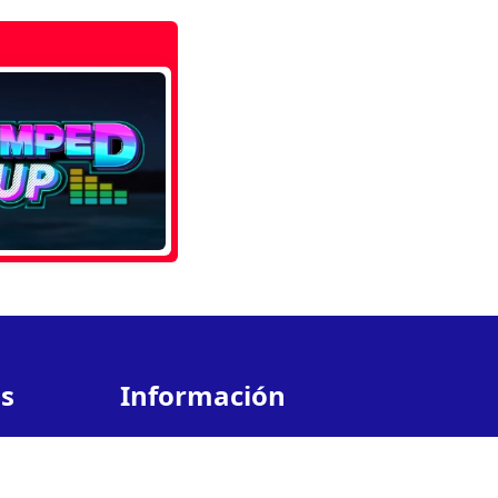
os
Información
Casinos en linea
Nuevos casinos