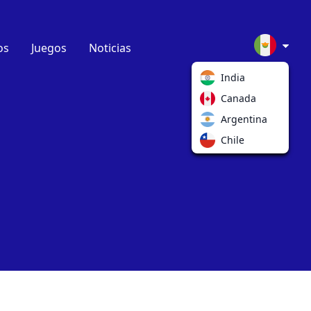
os
Juegos
Noticias
India
Canada
Argentina
Chile