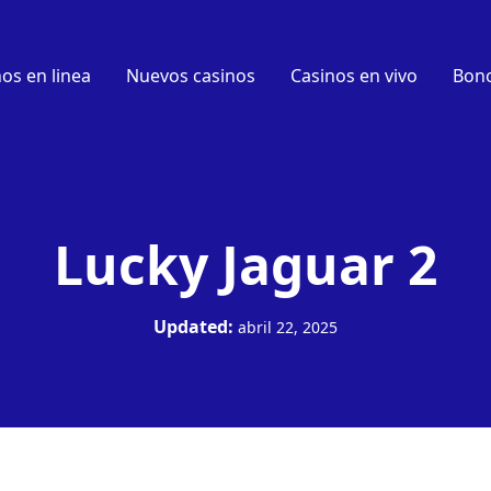
os en linea
Nuevos casinos
Casinos en vivo
Bon
Lucky Jaguar 2
Updated:
abril 22, 2025