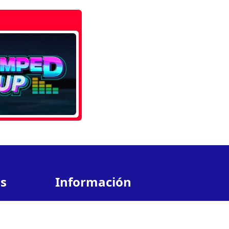
os
Información
Casinos en linea
Nuevos casinos