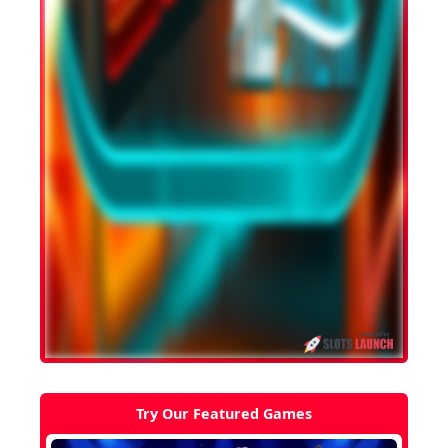
Try Our Featured Games