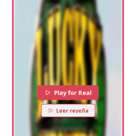
Play for Real
Leer reseña