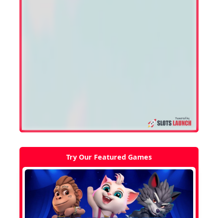
Try Our Featured Games