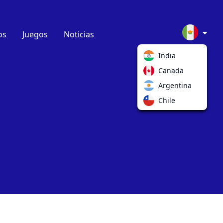
os
Juegos
Noticias
India
Canada
Argentina
Chile