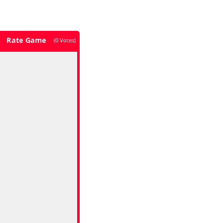
Rate Game
(
0
Votes)