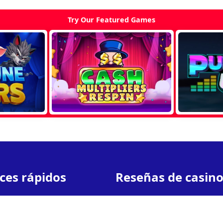
Try Our Featured Games
ces rápidos
Reseñas de casin
Novibet
s en vivo
Spin Casino