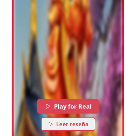
Play for Real
Leer reseña