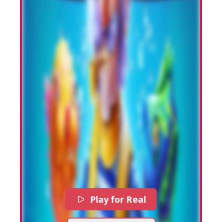
Play for Real