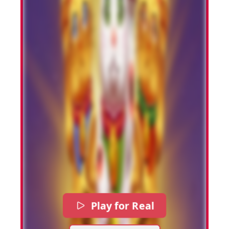
Play for Real