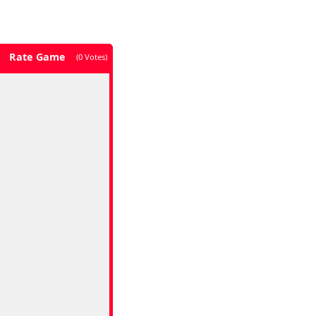
Rate Game
(
0
Votes)