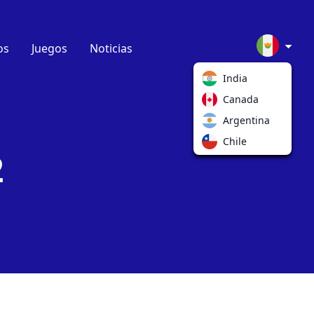
os
Juegos
Noticias
India
Canada
Argentina
Chile
2