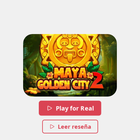
Play for Real
Leer reseña